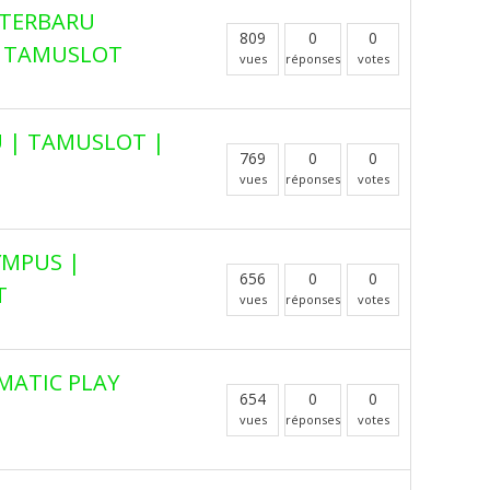
 TERBARU
809
0
0
IF TAMUSLOT
vues
réponses
votes
U | TAMUSLOT |
769
0
0
vues
réponses
votes
YMPUS |
656
0
0
T
vues
réponses
votes
MATIC PLAY
654
0
0
vues
réponses
votes