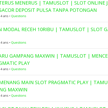
TERUS MENERUS | TAMUSLOT | SLOT ONLINE
 GACOR DEPOSIT PULSA TANPA POTONGAN
 4 ans
•
Questions
N MODAL RECEH 10RIBU | TAMUSLOT | SLOT 
 4 ans
•
Questions
BARU GAMPANG MAXWIN | TAMUSLOT | MENCEN
GMATIC PLAY
 4 ans
•
Questions
 MENANG MAIN SLOT PRAGMATIC PLAY | TAMUS
ANG MAXWIN
 4 ans
•
Questions