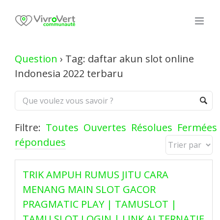
Skip
to
content
Question
›
Tag: daftar akun slot online
Indonesia 2022 terbaru
Filtre:
Toutes
Ouvertes
Résolues
Fermées
répondues
TRIK AMPUH RUMUS JITU CARA
MENANG MAIN SLOT GACOR
PRAGMATIC PLAY | TAMUSLOT |
TAMU SLOT LOGIN | LINK ALTERNATIF