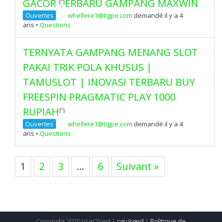
GACOR TERBARU GAMPANG MAXWIN
Ouvertes
whellere1@tigpe.com
demandé il y a 4
ans
•
Questions
TERNYATA GAMPANG MENANG SLOT
PAKAI TRIK POLA KHUSUS |
TAMUSLOT | INOVASI TERBARU BUY
FREESPIN PRAGMATIC PLAY 1000
RUPIAH
Ouvertes
whellere1@tigpe.com
demandé il y a 4
ans
•
Questions
1
2
3
…
6
Suivant »
Copyright 2020 VivrOVert |
cgu/rgpd
|
Politique de