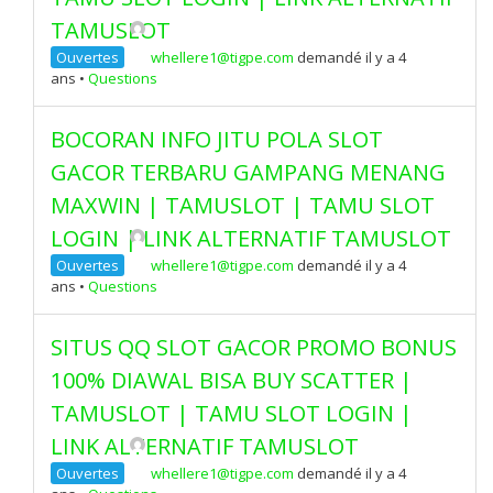
TAMUSLOT
Ouvertes
whellere1@tigpe.com
demandé il y a 4
ans
•
Questions
BOCORAN INFO JITU POLA SLOT
GACOR TERBARU GAMPANG MENANG
MAXWIN | TAMUSLOT | TAMU SLOT
LOGIN | LINK ALTERNATIF TAMUSLOT
Ouvertes
whellere1@tigpe.com
demandé il y a 4
ans
•
Questions
SITUS QQ SLOT GACOR PROMO BONUS
100% DIAWAL BISA BUY SCATTER |
TAMUSLOT | TAMU SLOT LOGIN |
LINK ALTERNATIF TAMUSLOT
Ouvertes
whellere1@tigpe.com
demandé il y a 4