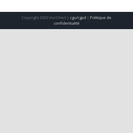
Copyright 2020 VivrOVert |
cgu/rgpd
|
Politique de
confidentialité