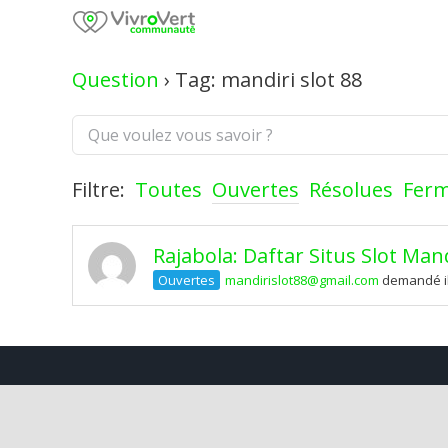
Skip
to
content
Question
›
Tag: mandiri slot 88
Filtre:
Toutes
Ouvertes
Résolues
Fer
Rajabola: Daftar Situs Slot Man
Ouvertes
mandirislot88@gmail.com
demandé il