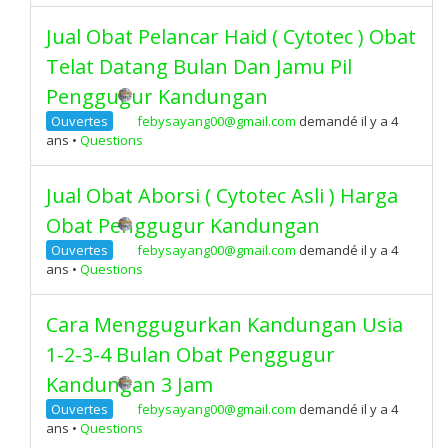
Jual Obat Pelancar Haid ( Cytotec ) Obat
Telat Datang Bulan Dan Jamu Pil
Penggugur Kandungan
Ouvertes
febysayang00@gmail.com
demandé il y a 4
ans
•
Questions
Jual Obat Aborsi ( Cytotec Asli ) Harga
Obat Penggugur Kandungan
Ouvertes
febysayang00@gmail.com
demandé il y a 4
ans
•
Questions
Cara Menggugurkan Kandungan Usia
1-2-3-4 Bulan Obat Penggugur
Kandungan 3 Jam
Ouvertes
febysayang00@gmail.com
demandé il y a 4
ans
•
Questions