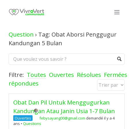
Skip
to
content
Question
›
Tag: Obat Aborsi Penggugur
Kandungan 5 Bulan
Filtre:
Toutes
Ouvertes
Résolues
Fermées
répondues
Obat Dan Pil Untuk Menggugurkan
Kandungan Atau Janin Usia 1-7 Bulan
Ouvertes
febysayang00@gmail.com
demandé il y a 4
ans
•
Questions