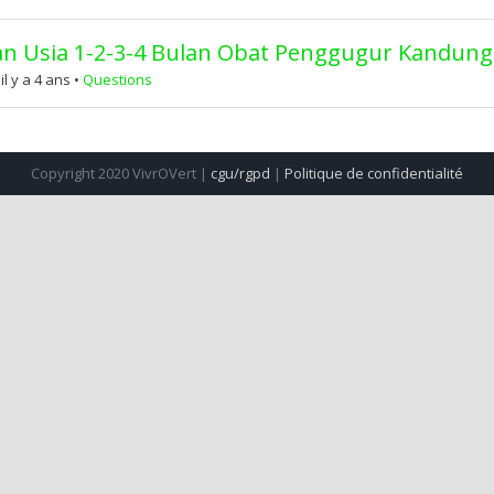
 Usia 1-2-3-4 Bulan Obat Penggugur Kandung
 y a 4 ans
•
Questions
Copyright 2020 VivrOVert |
cgu/rgpd
|
Politique de confidentialité