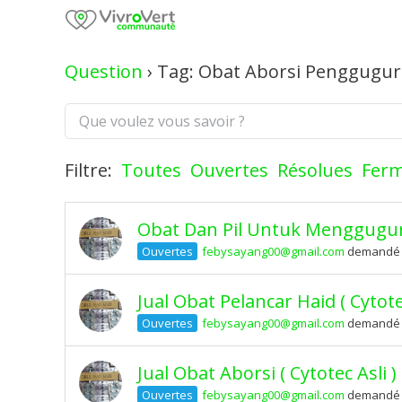
Skip
to
content
Question
›
Tag: Obat Aborsi Penggugu
Filtre:
Toutes
Ouvertes
Résolues
Fer
Obat Dan Pil Untuk Menggugur
Ouvertes
febysayang00@gmail.com
demandé il
Jual Obat Pelancar Haid ( Cyt
Ouvertes
febysayang00@gmail.com
demandé il
Jual Obat Aborsi ( Cytotec As
Ouvertes
febysayang00@gmail.com
demandé il