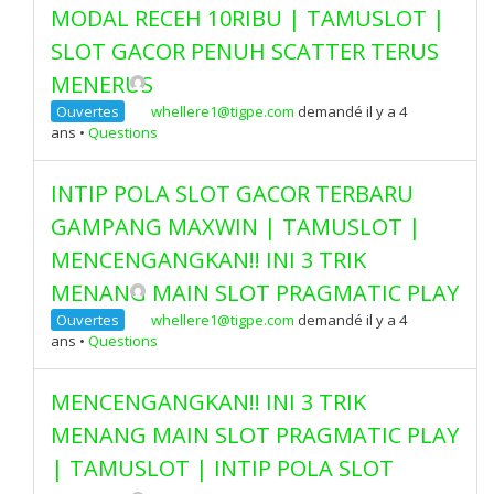
MODAL RECEH 10RIBU | TAMUSLOT |
SLOT GACOR PENUH SCATTER TERUS
MENERUS
Ouvertes
whellere1@tigpe.com
demandé il y a 4
ans
•
Questions
INTIP POLA SLOT GACOR TERBARU
GAMPANG MAXWIN | TAMUSLOT |
MENCENGANGKAN!! INI 3 TRIK
MENANG MAIN SLOT PRAGMATIC PLAY
Ouvertes
whellere1@tigpe.com
demandé il y a 4
ans
•
Questions
MENCENGANGKAN!! INI 3 TRIK
MENANG MAIN SLOT PRAGMATIC PLAY
| TAMUSLOT | INTIP POLA SLOT