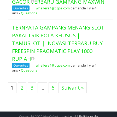
GACOR TERBARU GAMPANG MAXWIN
Ouvertes
whellere1@tigpe.com
demandé il y a 4
ans
•
Questions
TERNYATA GAMPANG MENANG SLOT
PAKAI TRIK POLA KHUSUS |
TAMUSLOT | INOVASI TERBARU BUY
FREESPIN PRAGMATIC PLAY 1000
RUPIAH
Ouvertes
whellere1@tigpe.com
demandé il y a 4
ans
•
Questions
1
2
3
…
6
Suivant »
Copyright 2020 VivrOVert |
cgu/rgpd
|
Politique de