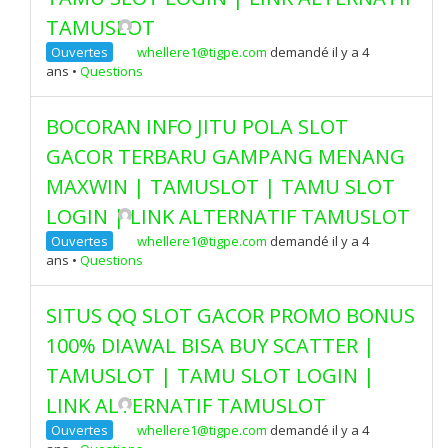
TAMUSLOT
Ouvertes
whellere1@tigpe.com
demandé il y a 4
ans
•
Questions
BOCORAN INFO JITU POLA SLOT
GACOR TERBARU GAMPANG MENANG
MAXWIN | TAMUSLOT | TAMU SLOT
LOGIN | LINK ALTERNATIF TAMUSLOT
Ouvertes
whellere1@tigpe.com
demandé il y a 4
ans
•
Questions
SITUS QQ SLOT GACOR PROMO BONUS
100% DIAWAL BISA BUY SCATTER |
TAMUSLOT | TAMU SLOT LOGIN |
LINK ALTERNATIF TAMUSLOT
Ouvertes
whellere1@tigpe.com
demandé il y a 4