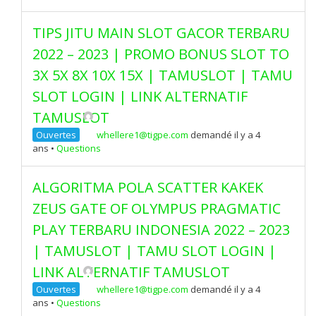
TIPS JITU MAIN SLOT GACOR TERBARU
2022 – 2023 | PROMO BONUS SLOT TO
3X 5X 8X 10X 15X | TAMUSLOT | TAMU
SLOT LOGIN | LINK ALTERNATIF
TAMUSLOT
Ouvertes
whellere1@tigpe.com
demandé il y a 4
ans
•
Questions
ALGORITMA POLA SCATTER KAKEK
ZEUS GATE OF OLYMPUS PRAGMATIC
PLAY TERBARU INDONESIA 2022 – 2023
| TAMUSLOT | TAMU SLOT LOGIN |
LINK ALTERNATIF TAMUSLOT
Ouvertes
whellere1@tigpe.com
demandé il y a 4
ans
•
Questions