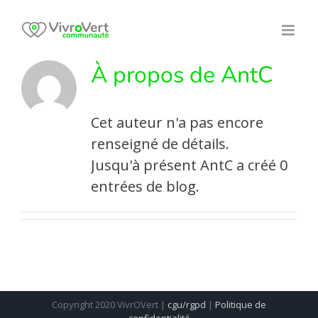
Skip
to
content
À propos de
AntC
Cet auteur n'a pas encore
renseigné de détails.
Jusqu'à présent AntC a créé 0
entrées de blog.
Copyright 2020 VivrOVert |
cgu/rgpd
|
Politique de