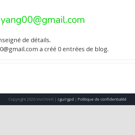
ayang00@gmail.com
seigné de détails.
0@gmail.com a créé 0 entrées de blog.
Copyright 2020 VivrOVert |
cgu/rgpd
|
Politique de confidentialité