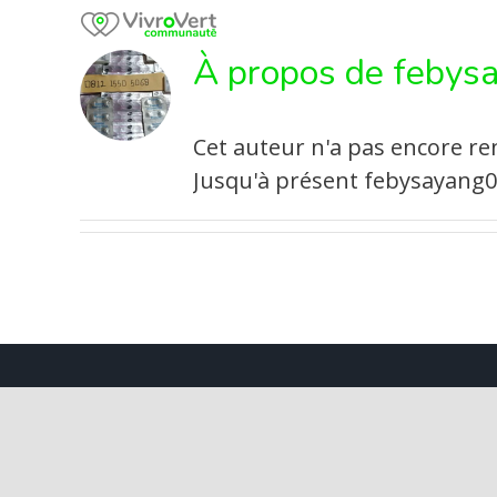
Skip
to
À propos de
febys
content
Cet auteur n'a pas encore ren
Jusqu'à présent febysayang0