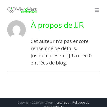
Skip
to
content
À propos de
JJR
Cet auteur n'a pas encore
renseigné de détails.
Jusqu'à présent JJR a créé 0
entrées de blog.
Copyright 2020 VivrOVert |
cgu/rgpd
|
Politique de