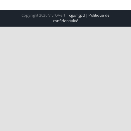
Copyright 2020 VivrOVert |
cgu/rgpd
|
Politique de
confidentialité