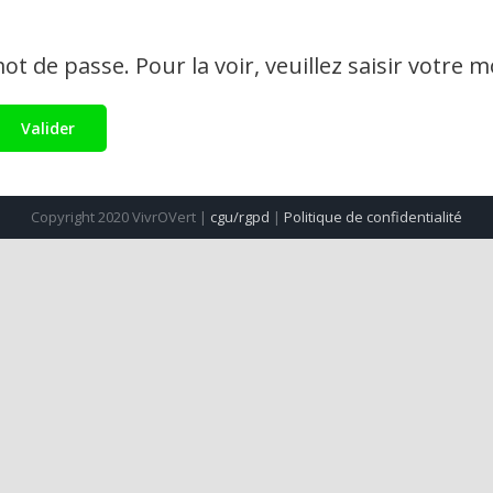
t de passe. Pour la voir, veuillez saisir votre m
Copyright 2020 VivrOVert |
cgu/rgpd
|
Politique de confidentialité