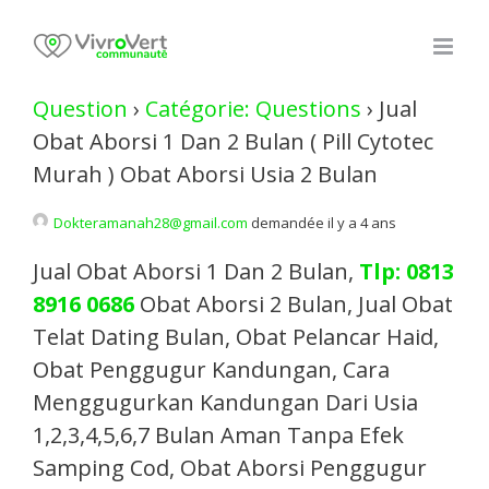
Skip
to
content
Question
›
Catégorie: Questions
›
Jual
Obat Aborsi 1 Dan 2 Bulan ( Pill Cytotec
Murah ) Obat Aborsi Usia 2 Bulan
Dokteramanah28@gmail.com
demandée il y a 4 ans
Jual Obat Aborsi 1 Dan 2 Bulan,
Tlp: 0813
8916 0686
Obat Aborsi 2 Bulan, Jual Obat
Telat Dating Bulan, Obat Pelancar Haid,
Obat Penggugur Kandungan, Cara
Menggugurkan Kandungan Dari Usia
1,2,3,4,5,6,7 Bulan Aman Tanpa Efek
Samping Cod, Obat Aborsi Penggugur