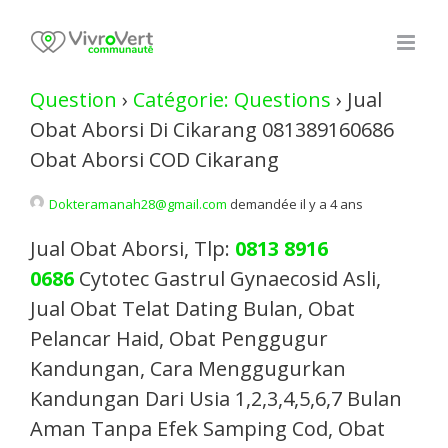
Skip
to
content
Question
›
Catégorie: Questions
›
Jual
Obat Aborsi Di Cikarang 081389160686
Obat Aborsi COD Cikarang
Dokteramanah28@gmail.com
demandée il y a 4 ans
Jual Obat Aborsi, Tlp:
0813 8916
0686
Cytotec Gastrul Gynaecosid Asli,
Jual Obat Telat Dating Bulan, Obat
Pelancar Haid, Obat Penggugur
Kandungan, Cara Menggugurkan
Kandungan Dari Usia 1,2,3,4,5,6,7 Bulan
Aman Tanpa Efek Samping Cod, Obat