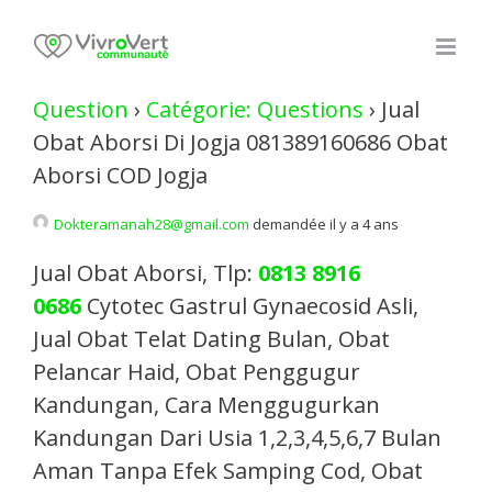
Skip
to
content
Question
›
Catégorie: Questions
›
Jual
Obat Aborsi Di Jogja 081389160686 Obat
Aborsi COD Jogja
Dokteramanah28@gmail.com
demandée il y a 4 ans
Jual Obat Aborsi, Tlp:
0813 8916
0686
Cytotec Gastrul Gynaecosid Asli,
Jual Obat Telat Dating Bulan, Obat
Pelancar Haid, Obat Penggugur
Kandungan, Cara Menggugurkan
Kandungan Dari Usia 1,2,3,4,5,6,7 Bulan
Aman Tanpa Efek Samping Cod, Obat