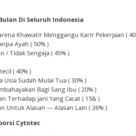
Bulan Di Seluruh Indonesia
Karena Khawatir Menggangu Karir Pekerjaan ( 40
anpa Ayah ( 50% )
 / Tidak Sengaja ( 45% )
ecil ( 40% )
 Usia Sudah Mulai Tua ( 30% )
mbahayakan Bagi Sang Ibu ( 20% )
n Terhadap jani Yang Cacat ( 15& )
 Untuk Alasan — Alasan Lain ( 26% )
orsi Cytotec