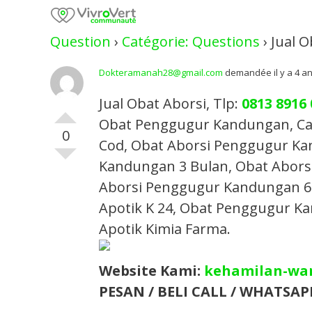
Skip
to
Question
›
Catégorie: Questions
›
Jual 
content
Dokteramanah28@gmail.com
demandée il y a 4 a
Jual Obat Aborsi, Tlp:
0813 8916
Obat Penggugur Kandungan, Car
0
Cod, Obat Aborsi Penggugur Ka
Kandungan 3 Bulan, Obat Abors
Aborsi Penggugur Kandungan 6 B
Apotik K 24, Obat Penggugur Ka
Apotik Kimia Farma.​
Website Kami:
kehamilan-wa
PESAN / BELI CALL / WHATSAPP