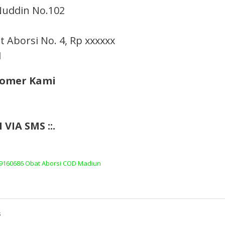
 Nuddin No.102
 Aborsi No. 4, Rp xxxxxx
I
Nomer Kami
VIA SMS ::.
89160686 Obat Aborsi COD Madiun
s