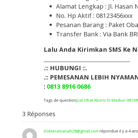
Alamat Lengkap : Jl. Hasan
No. Hp Aktif : 08123456xxx
Pesanan Barang : Paket Obat
Transfer Bank : Via Bank BR
Lalu Anda Kirimkan SMS Ke 
___________________________________
.:: HUBUNGI ::.
.:: PEMESANAN LEBIH NYAMAN 
:
0813 8916 0686
Tags de question
Jual Obat Aborsi Di Madiun 0813
3 Réponses
Dokteramanah28@gmail.com
répondue il y a 4 an