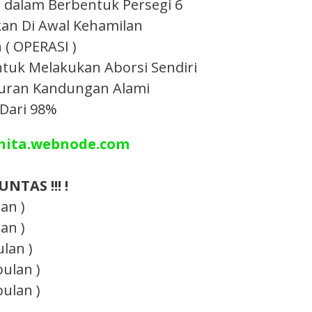
t dalam Berbentuk Persegi 6
kan Di Awal Kehamilan
 ( OPERASI )
tuk Melakukan Aborsi Sendiri
uguran Kandungan Alami
 Dari 98%
nita.webnode.com
TAS !!! !
an )
an )
lan )
bulan )
bulan )