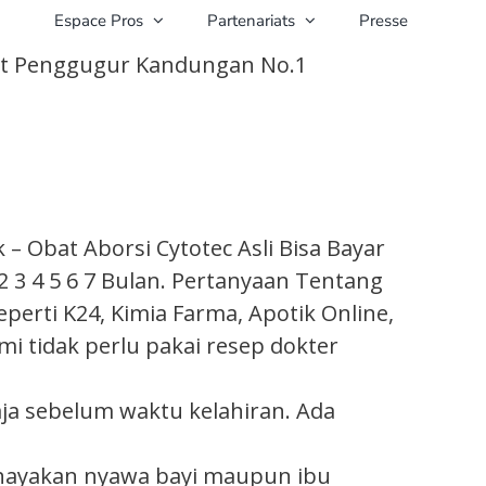
Espace Pros
Partenariats
Presse
at Penggugur Kandungan No.1
 Obat Aborsi Cytotec Asli Bisa Bayar
3 4 5 6 7 Bulan. Pertanyaan Tentang
eperti K24, Kimia Farma, Apotik Online,
mi tidak perlu pakai resep dokter
a sebelum waktu kelahiran. Ada
ahayakan nyawa bayi maupun ibu