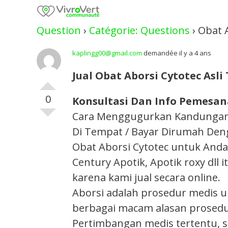
Skip
to
Question
›
Catégorie: Questions
›
Obat 
content
kaplingg00@gmail.com
demandée il y a 4 ans
Jual Obat Aborsi Cytotec Asli 
0
Konsultasi Dan Info Pemesana
Cara Menggugurkan Kandungan Se
Di Tempat / Bayar Dirumah Den
Obat Aborsi Cytotec untuk Anda y
Century Apotik, Apotik roxy dll
karena kami jual secara online.
Aborsi adalah prosedur medis 
berbagai macam alasan prosedur
Pertimbangan medis tertentu, 