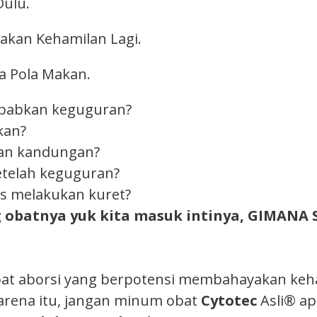
ulu.
kan Kehamilan Lagi.
a Pola Makan.
ebabkan keguguran?
kan?
an kandungan?
etelah keguguran?
s melakukan kuret?
g obatnya yuk kita masuk intinya, GIMANA
at aborsi yang berpotensi membahayakan keham
arena itu, jangan minum obat
Cytotec
Asli® ap