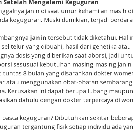
an Setelah Mengalami Keguguran
ggalnya janin di saat umur kehamilan masih d
anda keguguran. Meski demikian, terjadi perdar
kembangnya
janin
tersebut tidak diketahui. Hal i
el telur yang dibuahi, hasil dari genetika atau
gnya dosis yang diberikan saat aborsi, jadi u
aborsi sesusuai kebutuhan masing-masing jani
tuntas 8 bulan yang disarankan dokter wome
enar atau menggunakan obat-obatan sembarang
a. Kerusakan ini dapat berupa lubang maupun 
ltasikan dahulu dengan dokter terpercaya di w
pasca keguguran? Dibutuhkan sekitar beberap
uran tergantung fisik setiap individu ada yan