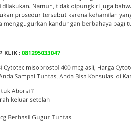
si dilakukan. Namun, tidak dipungkiri juga bah
an prosedur tersebut karena kehamilan yang t
a menggugurkan kandungan berbahaya bagi t
 KLIK :
081295033047
 Cytotec misoprostol 400 mcg asli, Harga Cyto
da Sampai Tuntas, Anda Bisa Konsulasi di Ka
tuk Aborsi ?
rah keluar setelah
Mcg Berhasil Gugur Tuntas