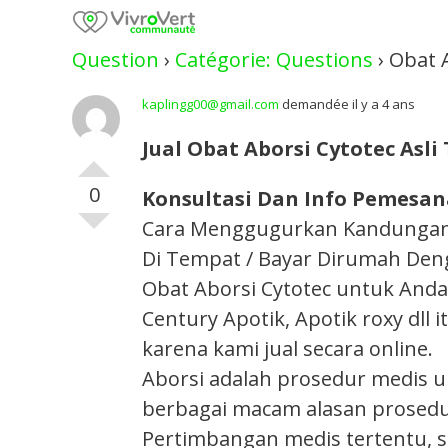
Skip
to
Question
›
Catégorie: Questions
›
Obat A
content
kaplingg00@gmail.com
demandée il y a 4 ans
Jual Obat Aborsi Cytotec Asli 
0
Konsultasi Dan Info Pemesana
Cara Menggugurkan Kandungan Se
Di Tempat / Bayar Dirumah Den
Obat Aborsi Cytotec untuk Anda y
Century Apotik, Apotik roxy dll
karena kami jual secara online.
Aborsi adalah prosedur medis 
berbagai macam alasan prosedur
Pertimbangan medis tertentu, 