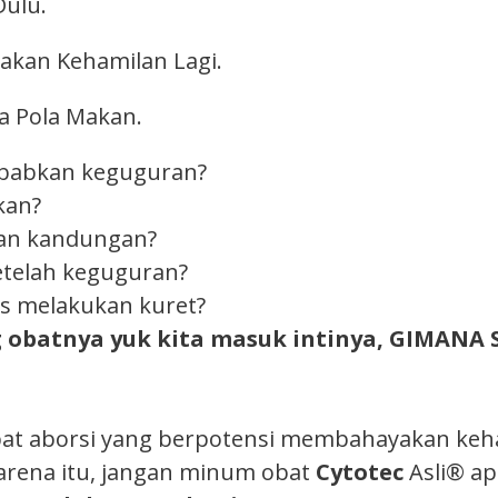
ulu.
kan Kehamilan Lagi.
a Pola Makan.
ebabkan keguguran?
kan?
an kandungan?
etelah keguguran?
s melakukan kuret?
g obatnya yuk kita masuk intinya, GIMANA
at aborsi yang berpotensi membahayakan keham
arena itu, jangan minum obat
Cytotec
Asli® ap