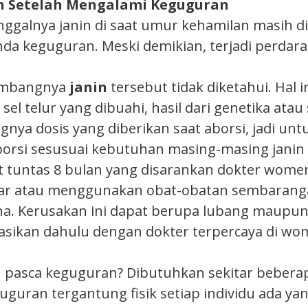
an Setelah Mengalami Keguguran
ggalnya janin di saat umur kehamilan masih d
anda keguguran. Meski demikian, terjadi perdar
kembangnya
janin
tersebut tidak diketahui. Hal i
el telur yang dibuahi, hasil dari genetika atau
gnya dosis yang diberikan saat aborsi, jadi u
aborsi sesusuai kebutuhan masing-masing jani
tuntas 8 bulan yang disarankan dokter wome
enar atau menggunakan obat-obatan sembarang
a. Kerusakan ini dapat berupa lubang maupun 
ltasikan dahulu dengan dokter terpercaya di w
pasca keguguran? Dibutuhkan sekitar beberap
uran tergantung fisik setiap individu ada yan