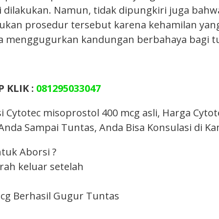
si dilakukan. Namun, tidak dipungkiri juga bah
an prosedur tersebut karena kehamilan yang t
a menggugurkan kandungan berbahaya bagi t
 KLIK :
081295033047
 Cytotec misoprostol 400 mcg asli, Harga Cyto
da Sampai Tuntas, Anda Bisa Konsulasi di Ka
tuk Aborsi ?
rah keluar setelah
Mcg Berhasil Gugur Tuntas