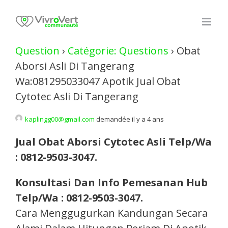
Skip
to
content
Question
›
Catégorie: Questions
›
Obat
Aborsi Asli Di Tangerang
Wa:081295033047 Apotik Jual Obat
Cytotec Asli Di Tangerang
kaplingg00@gmail.com
demandée il y a 4 ans
Jual Obat Aborsi Cytotec Asli Telp/Wa
: 0812-9503-3047.
Konsultasi Dan Info Pemesanan Hub
Telp/Wa : 0812-9503-3047.
Cara Menggugurkan Kandungan Secara