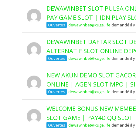
DEWAWINBET SLOT PULSA ONL
PAY GAME SLOT | IDN PLAY S
Ouvertes
dewawinbet@xuge.life
demandé il y 
DEWAWINBET DAFTAR SLOT DEP
ALTERNATIF SLOT ONLINE DEP
Ouvertes
dewawinbet@xuge.life
demandé il y 
NEW AKUN DEMO SLOT GACOR 
ONLINE | AGEN SLOT MPO | SI
Ouvertes
dewawinbet@xuge.life
demandé il y 
WELCOME BONUS NEW MEMBER 
SLOT GAME | PAY4D QQ SLOT
Ouvertes
dewawinbet@xuge.life
demandé il y 