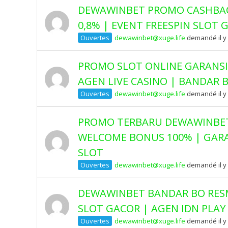
DEWAWINBET PROMO CASHBACK
0,8% | EVENT FREESPIN SLOT 
Ouvertes
dewawinbet@xuge.life
demandé il y 
PROMO SLOT ONLINE GARANSI
AGEN LIVE CASINO | BANDAR B
Ouvertes
dewawinbet@xuge.life
demandé il y 
PROMO TERBARU DEWAWINBET 
WELCOME BONUS 100% | GARAN
SLOT
Ouvertes
dewawinbet@xuge.life
demandé il y 
DEWAWINBET BANDAR BO RESM
SLOT GACOR | AGEN IDN PLAY 
Ouvertes
dewawinbet@xuge.life
demandé il y 