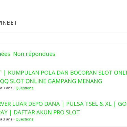
WINBET
mées
Non répondues
T | KUMPULAN POLA DAN BOCORAN SLOT ONL
O QQ SLOT ONLINE GAMPANG MENANG
a 3 ans
•
Questions
ER LUAR DEPO DANA | PULSA TSEL & XL | GOP
PAY | DAFTAR AKUN PRO SLOT
a 3 ans
•
Questions