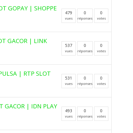
OT GOPAY | SHOPPE
479
0
0
vues
réponses
votes
OT GACOR | LINK
537
0
0
vues
réponses
votes
ULSA | RTP SLOT
531
0
0
vues
réponses
votes
 GACOR | IDN PLAY
493
0
0
vues
réponses
votes