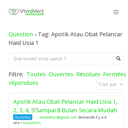
Skip
to
content
Question
›
Tag: Apotik Atau Obat Pelancar
Haid Usia 1
Filtre:
Toutes
Ouvertes
Résolues
Fermées
répondues
Apotik Atau Obat Pelancar Haid Usia 1,
2, 3, 4, 5 Sampai 8 Bulan Secara Mudah
Ouvertes
ameldisisi@gmail.com
demandé il y a 4
ans
•
Questions