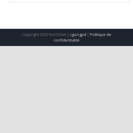
Copyright 2020 VivrOVert |
cgu/rgpd
|
Politique de
confidentialité