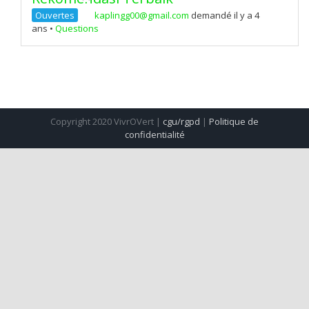
Ouvertes
kaplingg00@gmail.com
demandé il y a 4
ans
•
Questions
Copyright 2020 VivrOVert |
cgu/rgpd
|
Politique de
confidentialité