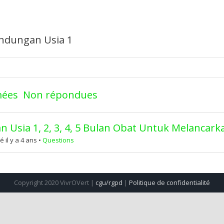
ndungan Usia 1
mées
Non répondues
sia 1, 2, 3, 4, 5 Bulan Obat Untuk Melancark
il y a 4 ans
•
Questions
Copyright 2020 VivrOVert |
cgu/rgpd
|
Politique de confidentialité