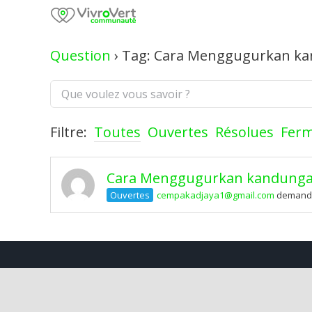
Skip
to
content
Question
›
Tag: Cara Menggugurkan ka
Filtre:
Toutes
Ouvertes
Résolues
Fer
Cara Menggugurkan kandungan U
Ouvertes
cempakadjaya1@gmail.com
demandé 