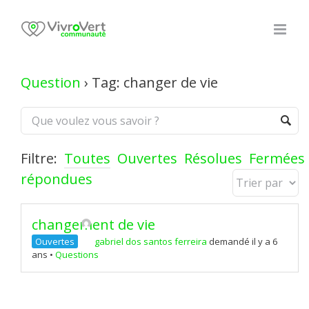
Skip
to
content
Question
›
Tag: changer de vie
Filtre:
Toutes
Ouvertes
Résolues
Fermées
répondues
changement de vie
Ouvertes
gabriel dos santos ferreira
demandé il y a 6
ans
•
Questions