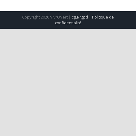
Copyright 2020 VivrOVert |
cgu/rgpd
|
Politique de
confidentialité