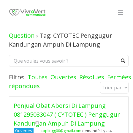
Skip
to
content
Question
›
Tag: CYTOTEC Penggugur
Kandungan Ampuh Di Lampung
Filtre:
Toutes
Ouvertes
Résolues
Fermées
répondues
Penjual Obat Aborsi Di Lampung
081295033047 ( CYTOTEC ) Penggugur
Kandungan Ampuh Di Lampung
Ouvertes
kaplingg00@gmail.com
demandé il y a 4