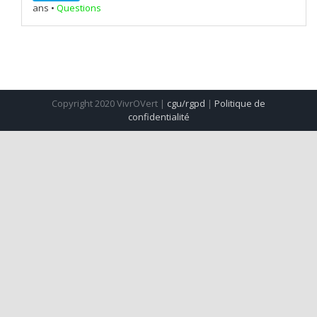
ans
•
Questions
Copyright 2020 VivrOVert |
cgu/rgpd
|
Politique de
confidentialité