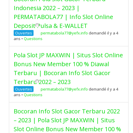
Indonesia 2022 – 2023 |
PERMATABOLA77 | Info Slot Online
Deposit Pulsa & E-WALLET
Ouvertes
permatabola77@yefx.info
demandé il y a 4
ans
•
Questions
Pola Slot JP MAXWIN | Situs Slot Online
Bonus New Member 100 % Diawal
Terbaru | Bocoran Info Slot Gacor
Terbaru 2022 – 2023
Ouvertes
permatabola77@yefx.info
demandé il y a 4
ans
•
Questions
Bocoran Info Slot Gacor Terbaru 2022
– 2023 | Pola Slot JP MAXWIN | Situs
Slot Online Bonus New Member 100 %