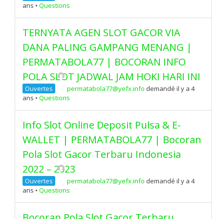
ans
•
Questions
TERNYATA AGEN SLOT GACOR VIA
DANA PALING GAMPANG MENANG |
PERMATABOLA77 | BOCORAN INFO
POLA SLOT JADWAL JAM HOKI HARI INI
Ouvertes
permatabola77@yefx.info
demandé il y a 4
ans
•
Questions
Info Slot Online Deposit Pulsa & E-
WALLET | PERMATABOLA77 | Bocoran
Pola Slot Gacor Terbaru Indonesia
2022 – 2023
Ouvertes
permatabola77@yefx.info
demandé il y a 4
ans
•
Questions
Bocoran Pola Slot Gacor Terbaru