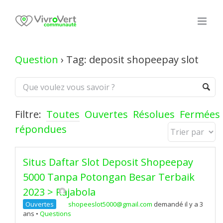
Skip
to
content
Question
›
Tag: deposit shopeepay slot
Filtre:
Toutes
Ouvertes
Résolues
Fermées
répondues
Situs Daftar Slot Deposit Shopeepay
5000 Tanpa Potongan Besar Terbaik
2023 > Rajabola
Ouvertes
shopeeslot5000@gmail.com
demandé il y a 3
ans
•
Questions