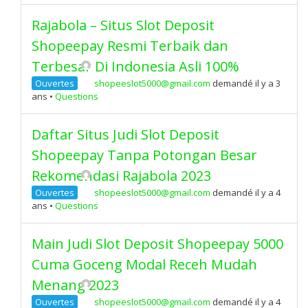
Rajabola – Situs Slot Deposit
Shopeepay Resmi Terbaik dan
Terbesar Di Indonesia Asli 100%
Ouvertes
shopeeslot5000@gmail.com
demandé il y a 3
ans
•
Questions
Daftar Situs Judi Slot Deposit
Shopeepay Tanpa Potongan Besar
Rekomendasi Rajabola 2023
Ouvertes
shopeeslot5000@gmail.com
demandé il y a 4
ans
•
Questions
Main Judi Slot Deposit Shopeepay 5000
Cuma Goceng Modal Receh Mudah
Menang 2023
Ouvertes
shopeeslot5000@gmail.com
demandé il y a 4