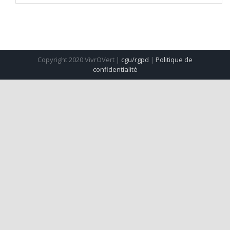
Copyright 2020 VivrOVert |
cgu/rgpd
|
Politique de
confidentialité