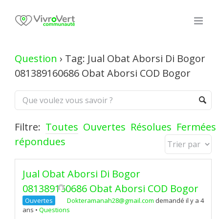
Skip
to
content
Question
›
Tag: Jual Obat Aborsi Di Bogor
081389160686 Obat Aborsi COD Bogor
Filtre:
Toutes
Ouvertes
Résolues
Fermées
répondues
Jual Obat Aborsi Di Bogor
081389160686 Obat Aborsi COD Bogor
Ouvertes
Dokteramanah28@gmail.com
demandé il y a 4
ans
•
Questions