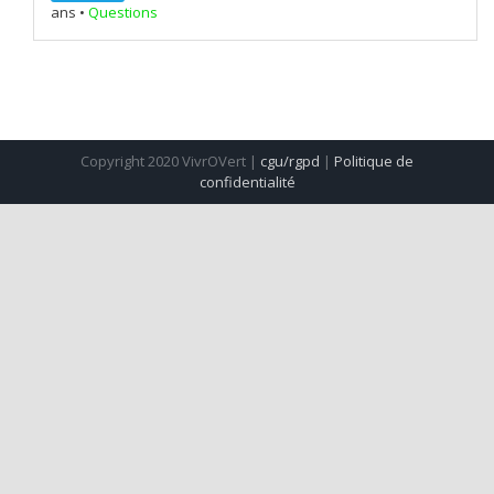
ans
•
Questions
Copyright 2020 VivrOVert |
cgu/rgpd
|
Politique de
confidentialité