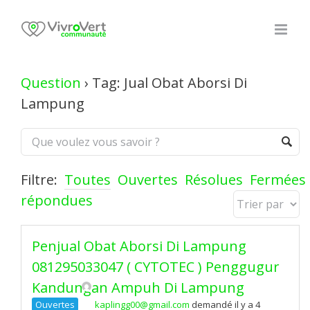
Skip
to
content
Question
›
Tag: Jual Obat Aborsi Di
Lampung
Filtre:
Toutes
Ouvertes
Résolues
Fermées
répondues
Penjual Obat Aborsi Di Lampung
081295033047 ( CYTOTEC ) Penggugur
Kandungan Ampuh Di Lampung
Ouvertes
kaplingg00@gmail.com
demandé il y a 4