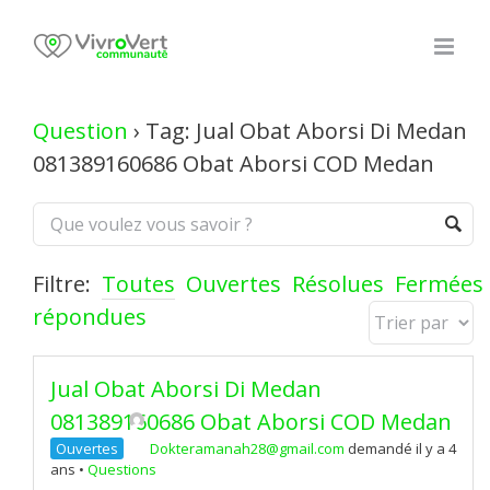
Skip
to
content
Question
›
Tag: Jual Obat Aborsi Di Medan
081389160686 Obat Aborsi COD Medan
Filtre:
Toutes
Ouvertes
Résolues
Fermées
répondues
Jual Obat Aborsi Di Medan
081389160686 Obat Aborsi COD Medan
Ouvertes
Dokteramanah28@gmail.com
demandé il y a 4
ans
•
Questions