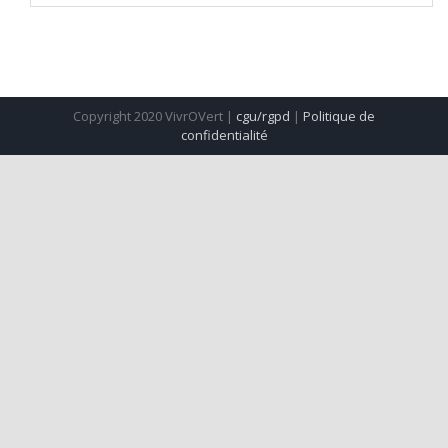
Copyright 2020 VivrOVert |
cgu/rgpd
|
Politique de
confidentialité