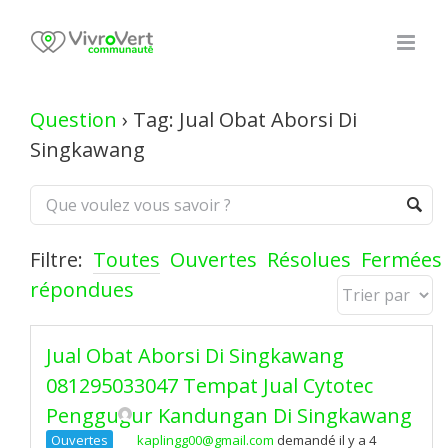
Skip
to
content
Question
›
Tag: Jual Obat Aborsi Di
Singkawang
Filtre:
Toutes
Ouvertes
Résolues
Fermées
répondues
Jual Obat Aborsi Di Singkawang
081295033047 Tempat Jual Cytotec
Penggugur Kandungan Di Singkawang
Ouvertes
kaplingg00@gmail.com
demandé il y a 4