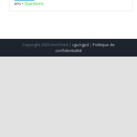
ans
•
Questions
Copyright 2020 VivrOVert |
cgu/rgpd
|
Politique de
confidentialité