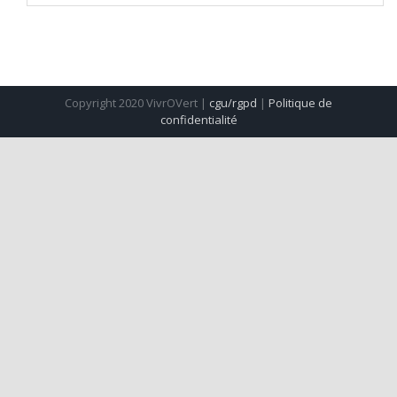
Copyright 2020 VivrOVert |
cgu/rgpd
|
Politique de
confidentialité