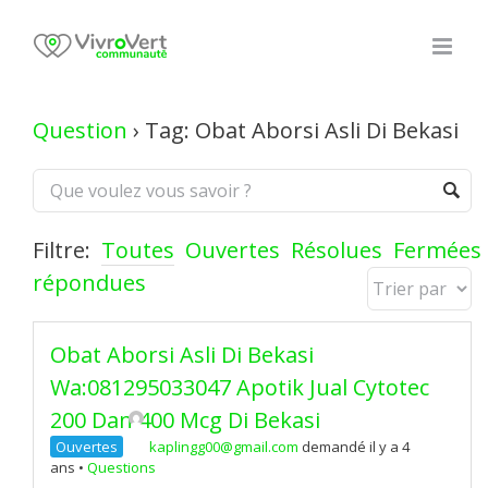
Skip
to
content
Question
›
Tag: Obat Aborsi Asli Di Bekasi
Filtre:
Toutes
Ouvertes
Résolues
Fermées
répondues
Obat Aborsi Asli Di Bekasi
Wa:081295033047 Apotik Jual Cytotec
200 Dan 400 Mcg Di Bekasi
Ouvertes
kaplingg00@gmail.com
demandé il y a 4
ans
•
Questions