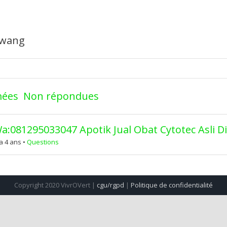
rawang
mées
Non répondues
a:081295033047 Apotik Jual Obat Cytotec Asli D
a 4 ans
•
Questions
Copyright 2020 VivrOVert |
cgu/rgpd
|
Politique de confidentialité