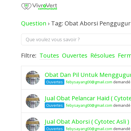
Skip
to
content
Question
›
Tag: Obat Aborsi Penggugu
Filtre:
Toutes
Ouvertes
Résolues
Fer
Obat Dan Pil Untuk Menggugur
Ouvertes
febysayang00@gmail.com
demandé il
Jual Obat Pelancar Haid ( Cyt
Ouvertes
febysayang00@gmail.com
demandé il
Jual Obat Aborsi ( Cytotec As
Ouvertes
febysayang00@gmail.com
demandé il