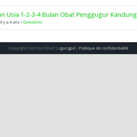
 Usia 1-2-3-4 Bulan Obat Penggugur Kandung
 y a 4 ans
•
Questions
Copyright 2020 VivrOVert |
cgu/rgpd
|
Politique de confidentialité