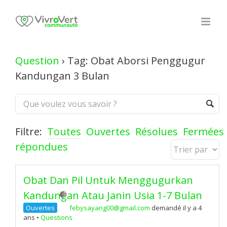
Skip
to
content
Question
›
Tag: Obat Aborsi Penggugur
Kandungan 3 Bulan
Filtre:
Toutes
Ouvertes
Résolues
Fermées
répondues
Obat Dan Pil Untuk Menggugurkan
Kandungan Atau Janin Usia 1-7 Bulan
Ouvertes
febysayang00@gmail.com
demandé il y a 4
ans
•
Questions