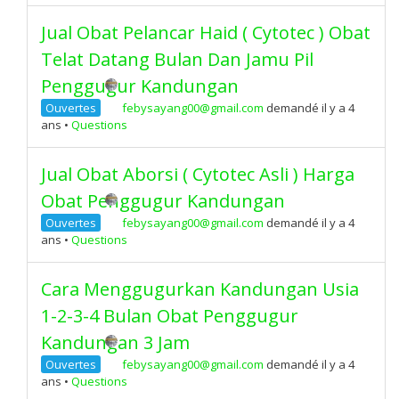
Jual Obat Pelancar Haid ( Cytotec ) Obat
Telat Datang Bulan Dan Jamu Pil
Penggugur Kandungan
Ouvertes
febysayang00@gmail.com
demandé il y a 4
ans
•
Questions
Jual Obat Aborsi ( Cytotec Asli ) Harga
Obat Penggugur Kandungan
Ouvertes
febysayang00@gmail.com
demandé il y a 4
ans
•
Questions
Cara Menggugurkan Kandungan Usia
1-2-3-4 Bulan Obat Penggugur
Kandungan 3 Jam
Ouvertes
febysayang00@gmail.com
demandé il y a 4
ans
•
Questions