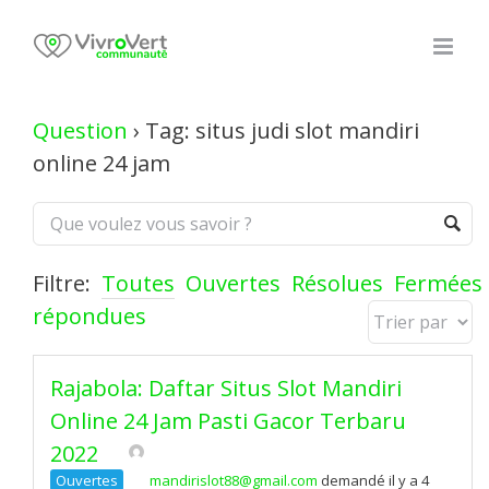
Skip
to
content
Question
›
Tag: situs judi slot mandiri
online 24 jam
Filtre:
Toutes
Ouvertes
Résolues
Fermées
répondues
Rajabola: Daftar Situs Slot Mandiri
Online 24 Jam Pasti Gacor Terbaru
2022
Ouvertes
mandirislot88@gmail.com
demandé il y a 4