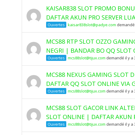
KAISAR838 SLOT PROMO BONU
DAFTAR AKUN PRO SERVER LU
Ouvertes
kaisar838slot@padye.com
demandé i
MCS88 RTP SLOT OZZO GAMIN
NEGRI | BANDAR BO QQ SLOT 
Ouvertes
mcs88slot@tijux.com
demandé il y a 
MCS88 NEXUS GAMING SLOT DE
DAFTAR QQ SLOT ONLINE VIA 
Ouvertes
mcs88slot@tijux.com
demandé il y a 
MCS88 SLOT GACOR LINK ALTE
SLOT ONLINE | DAFTAR AKUN 
Ouvertes
mcs88slot@tijux.com
demandé il y a 