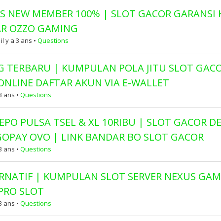
S NEW MEMBER 100% | SLOT GACOR GARANSI 
AR OZZO GAMING
l y a 3 ans
•
Questions
G TERBARU | KUMPULAN POLA JITU SLOT GACO
ONLINE DAFTAR AKUN VIA E-WALLET
3 ans
•
Questions
PO PULSA TSEL & XL 10RIBU | SLOT GACOR D
GOPAY OVO | LINK BANDAR BO SLOT GACOR
3 ans
•
Questions
RNATIF | KUMPULAN SLOT SERVER NEXUS GAM
PRO SLOT
3 ans
•
Questions