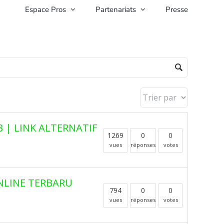
Espace Pros
Partenariats
Presse
 | LINK ALTERNATIF
1269
0
0
vues
réponses
votes
NLINE TERBARU
794
0
0
vues
réponses
votes