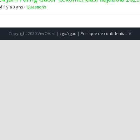
il y a 3 ans
•
Questions
Copyright 2020 VivrOVert |
cgu/rgpd
|
Politique de confidentialité