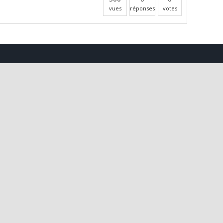
vues
réponses
votes