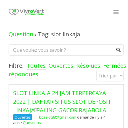
Skip
to
content
Question
›
Tag: slot linkaja
Filtre:
Toutes
Ouvertes
Résolues
Fermées
répondues
SLOT LINKAJA 24 JAM TERPERCAYA
2022 | DAFTAR SITUS SLOT DEPOSIT
LINKAJA PALING GACOR RAJABOLA
Ouvertes
bcaslot88@gmail.com
demandé il y a 4
ans
•
Questions