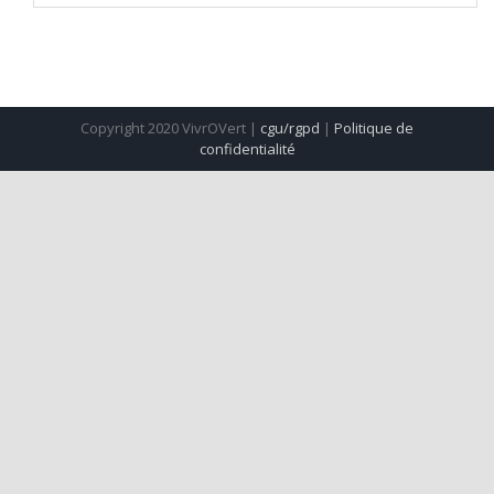
Copyright 2020 VivrOVert |
cgu/rgpd
|
Politique de
confidentialité