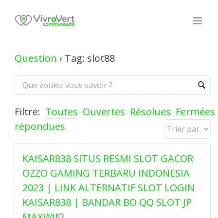
Skip
to
content
Question
›
Tag: slot88
Filtre:
Toutes
Ouvertes
Résolues
Fermées
répondues
KAISAR838 SITUS RESMI SLOT GACOR
OZZO GAMING TERBARU INDONESIA
2023 | LINK ALTERNATIF SLOT LOGIN
KAISAR838 | BANDAR BO QQ SLOT JP
MAXWIN