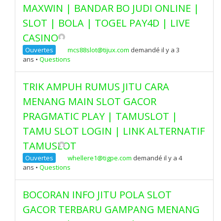
MAXWIN | BANDAR BO JUDI ONLINE |
SLOT | BOLA | TOGEL PAY4D | LIVE
CASINO
Ouvertes
mcs88slot@tijux.com
demandé il y a 3
ans
•
Questions
TRIK AMPUH RUMUS JITU CARA
MENANG MAIN SLOT GACOR
PRAGMATIC PLAY | TAMUSLOT |
TAMU SLOT LOGIN | LINK ALTERNATIF
TAMUSLOT
Ouvertes
whellere1@tigpe.com
demandé il y a 4
ans
•
Questions
BOCORAN INFO JITU POLA SLOT
GACOR TERBARU GAMPANG MENANG