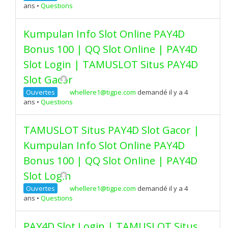
ans
•
Questions
Kumpulan Info Slot Online PAY4D
Bonus 100 | QQ Slot Online | PAY4D
Slot Login | TAMUSLOT Situs PAY4D
Slot Gacor
Ouvertes
whellere1@tigpe.com
demandé il y a 4
ans
•
Questions
TAMUSLOT Situs PAY4D Slot Gacor |
Kumpulan Info Slot Online PAY4D
Bonus 100 | QQ Slot Online | PAY4D
Slot Login
Ouvertes
whellere1@tigpe.com
demandé il y a 4
ans
•
Questions
PAY4D Slot Login | TAMUSLOT Situs