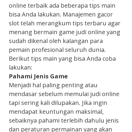
online terbaik ada beberapa tips main
bisa Anda lakukan. Manajemen gacor
slot telah merangkum tips terbaru agar
menang bermain game judi online yang
sudah dikenal oleh kalangan para
pemain profesional seluruh dunia.
Berikut tips main yang bisa Anda coba
lakukan:
Pahami Jenis Game
Menjadi hal paling penting atau
mendasar sebelum memulai judi online
tapi sering kali dilupakan. Jika ingin
mendapat keuntungan maksimal,
sebaiknya pahami terlebih dahulu jenis
dan peraturan permainan yang akan