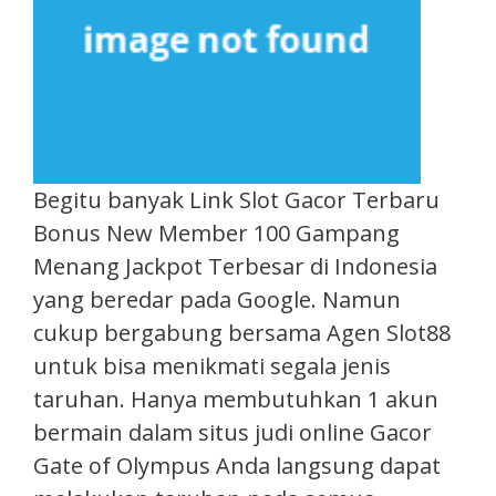
Begitu banyak Link Slot Gacor Terbaru
Bonus New Member 100 Gampang
Menang Jackpot Terbesar di Indonesia
yang beredar pada Google. Namun
cukup bergabung bersama Agen Slot88
untuk bisa menikmati segala jenis
taruhan. Hanya membutuhkan 1 akun
bermain dalam situs judi online Gacor
Gate of Olympus Anda langsung dapat