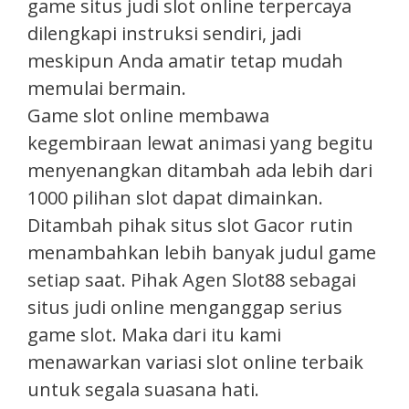
game situs judi slot online terpercaya
dilengkapi instruksi sendiri, jadi
meskipun Anda amatir tetap mudah
memulai bermain.
Game slot online membawa
kegembiraan lewat animasi yang begitu
menyenangkan ditambah ada lebih dari
1000 pilihan slot dapat dimainkan.
Ditambah pihak situs slot Gacor rutin
menambahkan lebih banyak judul game
setiap saat. Pihak Agen Slot88 sebagai
situs judi online menganggap serius
game slot. Maka dari itu kami
menawarkan variasi slot online terbaik
untuk segala suasana hati.