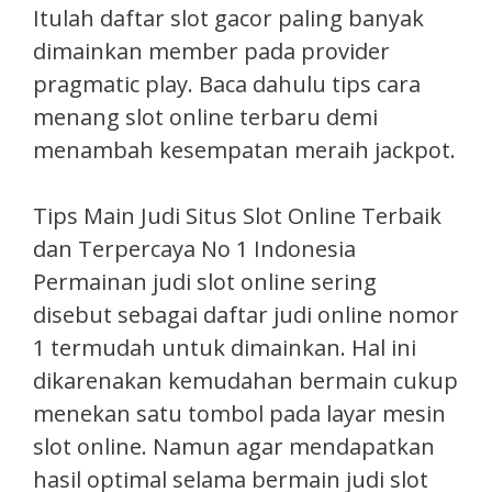
Itulah daftar slot gacor paling banyak
dimainkan member pada provider
pragmatic play. Baca dahulu tips cara
menang slot online terbaru demi
menambah kesempatan meraih jackpot.
Tips Main Judi Situs Slot Online Terbaik
dan Terpercaya No 1 Indonesia
Permainan judi slot online sering
disebut sebagai daftar judi online nomor
1 termudah untuk dimainkan. Hal ini
dikarenakan kemudahan bermain cukup
menekan satu tombol pada layar mesin
slot online. Namun agar mendapatkan
hasil optimal selama bermain judi slot