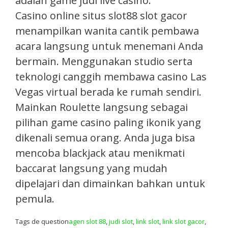
adalah game judi live casino.
Casino online situs slot88 slot gacor
menampilkan wanita cantik pembawa
acara langsung untuk menemani Anda
bermain. Menggunakan studio serta
teknologi canggih membawa casino Las
Vegas virtual berada ke rumah sendiri.
Mainkan Roulette langsung sebagai
pilihan game casino paling ikonik yang
dikenali semua orang. Anda juga bisa
mencoba blackjack atau menikmati
baccarat langsung yang mudah
dipelajari dan dimainkan bahkan untuk
pemula.
Tags de question
agen slot 88
,
judi slot
,
link slot
,
link slot gacor
,