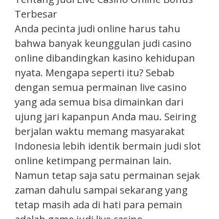
Terbesar
Anda pecinta judi online harus tahu
bahwa banyak keunggulan judi casino
online dibandingkan kasino kehidupan
nyata. Mengapa seperti itu? Sebab
dengan semua permainan live casino
yang ada semua bisa dimainkan dari
ujung jari kapanpun Anda mau. Seiring
berjalan waktu memang masyarakat
Indonesia lebih identik bermain judi slot
online ketimpang permainan lain.
Namun tetap saja satu permainan sejak
zaman dahulu sampai sekarang yang
tetap masih ada di hati para pemain