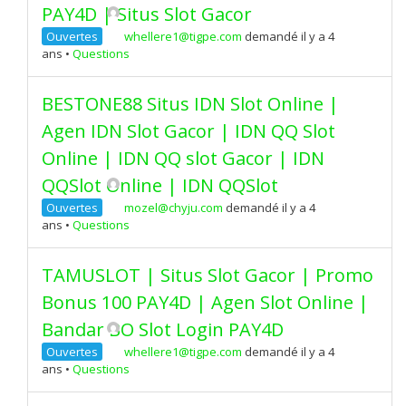
PAY4D | Situs Slot Gacor
Ouvertes
whellere1@tigpe.com
demandé il y a 4
ans
•
Questions
BESTONE88 Situs IDN Slot Online |
Agen IDN Slot Gacor | IDN QQ Slot
Online | IDN QQ slot Gacor | IDN
QQSlot Online | IDN QQSlot
Ouvertes
mozel@chyju.com
demandé il y a 4
ans
•
Questions
TAMUSLOT | Situs Slot Gacor | Promo
Bonus 100 PAY4D | Agen Slot Online |
Bandar BO Slot Login PAY4D
Ouvertes
whellere1@tigpe.com
demandé il y a 4
ans
•
Questions