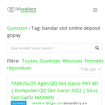
Skip
to
content
Question
›
Tag: bandar slot online deposit
gopay
Filtre:
Toutes
Ouvertes
Résolues
Fermées
répondues
TAMUSLOT Agen QQ Slot Gacor PAY 4D
| Kumpulan QQ Slot Gacor 2022 | Situs
Slot Gacor MAXWIN
Ouvertes
whellere1@tigpe.com
demandé il y a 4