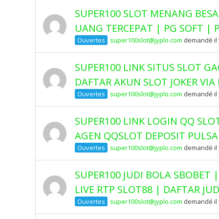
SUPER100 SLOT MENANG BESA
UANG TERCEPAT | PG SOFT | 
Ouvertes
super100slot@jyplo.com
demandé il 
SUPER100 LINK SITUS SLOT G
DAFTAR AKUN SLOT JOKER VIA
Ouvertes
super100slot@jyplo.com
demandé il 
SUPER100 LINK LOGIN QQ SLO
AGEN QQSLOT DEPOSIT PULSA
Ouvertes
super100slot@jyplo.com
demandé il 
SUPER100 JUDI BOLA SBOBET 
LIVE RTP SLOT88 | DAFTAR J
Ouvertes
super100slot@jyplo.com
demandé il 