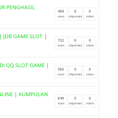
OR PENGHASIL
499
0
0
vues
réponses
votes
| JDB GAME SLOT |
732
0
0
vues
réponses
votes
UDI QQ SLOT GAME |
560
0
0
vues
réponses
votes
ONLINE | KUMPULAN
649
0
0
vues
réponses
votes