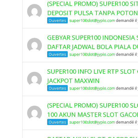
(SPECIAL PROMO) SUPER100 S
DEPOSIT PULSA TANPA POTO
Ouvertes
super100slot@jyplo.com
demandé il 
GEBYAR SUPER100 INDONESIA
DAFTAR JADWAL BOLA PIALA 
Ouvertes
super100slot@jyplo.com
demandé il 
SUPER100 INFO LIVE RTP SLO
JACKPOT MAXWIN
Ouvertes
super100slot@jyplo.com
demandé il 
(SPECIAL PROMO) SUPER100 S
100 AKUN MASTER SLOT GACO
Ouvertes
super100slot@jyplo.com
demandé il 