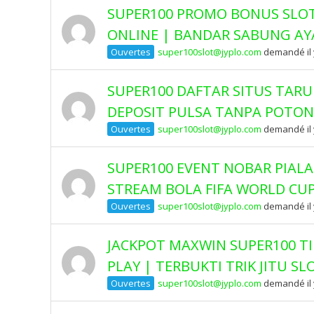
SUPER100 PROMO BONUS SLOT 
ONLINE | BANDAR SABUNG A
Ouvertes
super100slot@jyplo.com
demandé il 
SUPER100 DAFTAR SITUS TAR
DEPOSIT PULSA TANPA POTON
Ouvertes
super100slot@jyplo.com
demandé il 
SUPER100 EVENT NOBAR PIALA
STREAM BOLA FIFA WORLD CU
Ouvertes
super100slot@jyplo.com
demandé il 
JACKPOT MAXWIN SUPER100 T
PLAY | TERBUKTI TRIK JITU S
Ouvertes
super100slot@jyplo.com
demandé il 