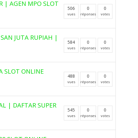
OR | AGEN MPO SLOT
506
0
0
vues
réponses
votes
SAN JUTA RUPIAH |
584
0
0
vues
réponses
votes
A SLOT ONLINE
488
0
0
vues
réponses
votes
AL | DAFTAR SUPER
545
0
0
vues
réponses
votes