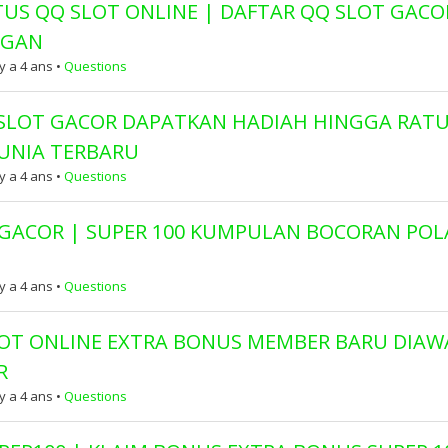
ITUS QQ SLOT ONLINE | DAFTAR QQ SLOT GAC
NGAN
y a 4 ans
•
Questions
 SLOT GACOR DAPATKAN HADIAH HINGGA RATU
DUNIA TERBARU
y a 4 ans
•
Questions
T GACOR | SUPER 100 KUMPULAN BOCORAN POL
y a 4 ans
•
Questions
LOT ONLINE EXTRA BONUS MEMBER BARU DIAW
R
y a 4 ans
•
Questions