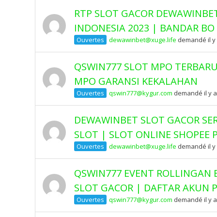
RTP SLOT GACOR DEWAWINBE
INDONESIA 2023 | BANDAR B
Ouvertes
dewawinbet@xuge.life
demandé il y 
QSWIN777 SLOT MPO TERBARU 
MPO GARANSI KEKALAHAN
Ouvertes
qswin777@kygur.com
demandé il y a
DEWAWINBET SLOT GACOR SERV
SLOT | SLOT ONLINE SHOPEE 
Ouvertes
dewawinbet@xuge.life
demandé il y 
QSWIN777 EVENT ROLLINGAN 
SLOT GACOR | DAFTAR AKUN P
Ouvertes
qswin777@kygur.com
demandé il y a