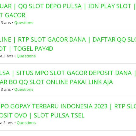
UAR | QQ SLOT DEPO PULSA | IDN PLAY SLOT 
OT GACOR
 3 ans
•
Questions
INE | RTP SLOT GACOR DANA | DAFTAR QQ SL
LOT | TOGEL PAY4D
a 3 ans
•
Questions
SA | SITUS MPO SLOT GACOR DEPOSIT DANA 
AR BO QQ SLOT ONLINE PAKAI LINK AJA
 3 ans
•
Questions
O GOPAY TERBARU INDONESIA 2023 | RTP SL
OSIT OVO | SLOT PULSA TSEL
a 3 ans
•
Questions