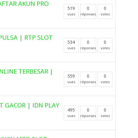
DAFTAR AKUN PRO
519
0
0
vues
réponses
votes
ULSA | RTP SLOT
534
0
0
vues
réponses
votes
NLINE TERBESAR |
559
0
0
vues
réponses
votes
 GACOR | IDN PLAY
495
0
0
vues
réponses
votes