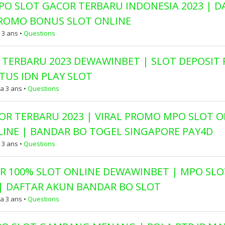
PO SLOT GACOR TERBARU INDONESIA 2023 | 
PROMO BONUS SLOT ONLINE
 3 ans
•
Questions
TERBARU 2023 DEWAWINBET | SLOT DEPOSIT P
TUS IDN PLAY SLOT
a 3 ans
•
Questions
R TERBARU 2023 | VIRAL PROMO MPO SLOT O
NLINE | BANDAR BO TOGEL SINGAPORE PAY4D
 3 ans
•
Questions
100% SLOT ONLINE DEWAWINBET | MPO SLOT
 | DAFTAR AKUN BANDAR BO SLOT
a 3 ans
•
Questions