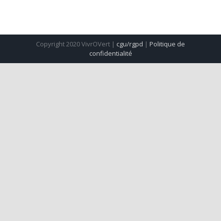
Copyright 2020 VivrOVert |
cgu/rgpd
|
Politique de
confidentialité