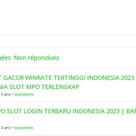
mées
Non répondues
 GACOR WINRATE TERTINGGI INDONESIA 2023
NIA SLOT MPO TERLENGKAP
 3 ans
•
Questions
O SLOT LOGIN TERBARU INDONESIA 2023 | B
 3 ans
•
Questions