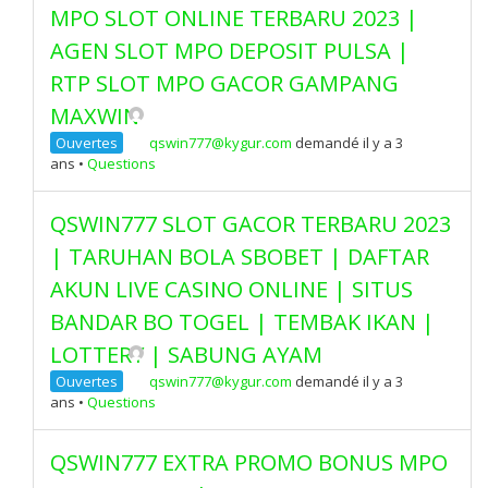
MPO SLOT ONLINE TERBARU 2023 |
AGEN SLOT MPO DEPOSIT PULSA |
RTP SLOT MPO GACOR GAMPANG
MAXWIN
Ouvertes
qswin777@kygur.com
demandé il y a 3
ans
•
Questions
QSWIN777 SLOT GACOR TERBARU 2023
| TARUHAN BOLA SBOBET | DAFTAR
AKUN LIVE CASINO ONLINE | SITUS
BANDAR BO TOGEL | TEMBAK IKAN |
LOTTERY | SABUNG AYAM
Ouvertes
qswin777@kygur.com
demandé il y a 3
ans
•
Questions
QSWIN777 EXTRA PROMO BONUS MPO