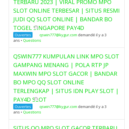
TERBARU 2023 | VIRAL PROMO MPO
SLOT ONLINE TERBESAR | SITUS RESMI
JUDI QQ SLOT ONLINE | BANDAR BO
TOGEL SINGAPORE PAY4D
Ouvertes
qswin777@kygur.com
demandé il y a 3
ans
•
Questions
QSWIN777 KUMPULAN LINK MPO SLOT
GAMPANG MENANG | POLA RTP JP
MAXWIN MPO SLOT GACOR | BANDAR
BO MPO QQ SLOT ONLINE
TERLENGKAP | SITUS IDN PLAY SLOT |
PAY4D SLOT
Ouvertes
qswin777@kygur.com
demandé il y a 3
ans
•
Questions
SITUS QQ MPO SLOT GACOR TERBARU