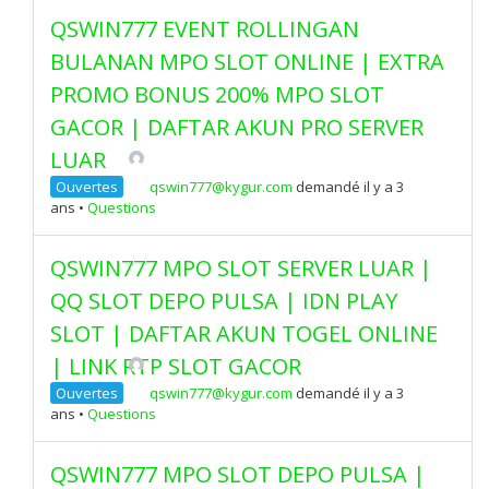
QSWIN777 EVENT ROLLINGAN
BULANAN MPO SLOT ONLINE | EXTRA
PROMO BONUS 200% MPO SLOT
GACOR | DAFTAR AKUN PRO SERVER
LUAR
Ouvertes
qswin777@kygur.com
demandé il y a 3
ans
•
Questions
QSWIN777 MPO SLOT SERVER LUAR |
QQ SLOT DEPO PULSA | IDN PLAY
SLOT | DAFTAR AKUN TOGEL ONLINE
| LINK RTP SLOT GACOR
Ouvertes
qswin777@kygur.com
demandé il y a 3
ans
•
Questions
QSWIN777 MPO SLOT DEPO PULSA |