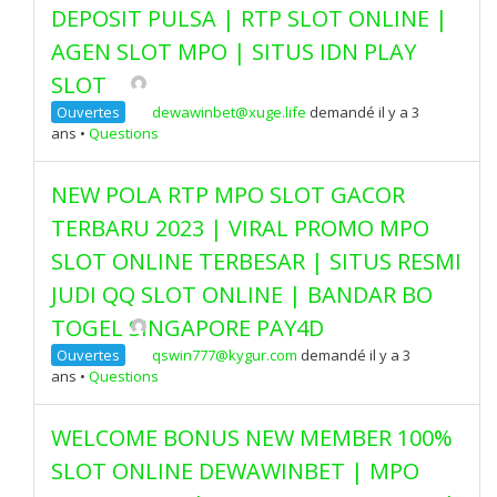
DEPOSIT PULSA | RTP SLOT ONLINE |
AGEN SLOT MPO | SITUS IDN PLAY
SLOT
Ouvertes
dewawinbet@xuge.life
demandé il y a 3
ans
•
Questions
NEW POLA RTP MPO SLOT GACOR
TERBARU 2023 | VIRAL PROMO MPO
SLOT ONLINE TERBESAR | SITUS RESMI
JUDI QQ SLOT ONLINE | BANDAR BO
TOGEL SINGAPORE PAY4D
Ouvertes
qswin777@kygur.com
demandé il y a 3
ans
•
Questions
WELCOME BONUS NEW MEMBER 100%
SLOT ONLINE DEWAWINBET | MPO