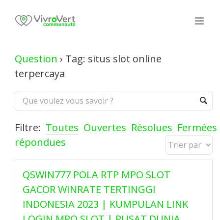
Skip
to
content
Question
›
Tag: situs slot online
terpercaya
Filtre:
Toutes
Ouvertes
Résolues
Fermées
répondues
QSWIN777 POLA RTP MPO SLOT
GACOR WINRATE TERTINGGI
INDONESIA 2023 | KUMPULAN LINK
LOGIN MPO SLOT | PUSAT DUNIA