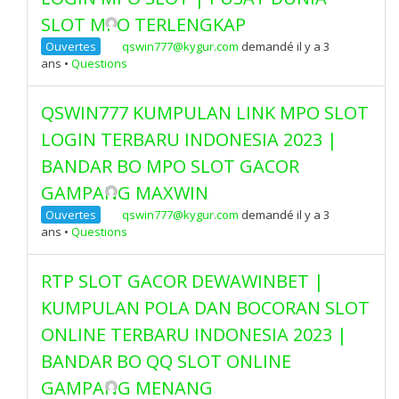
SLOT MPO TERLENGKAP
Ouvertes
qswin777@kygur.com
demandé il y a 3
ans
•
Questions
QSWIN777 KUMPULAN LINK MPO SLOT
LOGIN TERBARU INDONESIA 2023 |
BANDAR BO MPO SLOT GACOR
GAMPANG MAXWIN
Ouvertes
qswin777@kygur.com
demandé il y a 3
ans
•
Questions
RTP SLOT GACOR DEWAWINBET |
KUMPULAN POLA DAN BOCORAN SLOT
ONLINE TERBARU INDONESIA 2023 |
BANDAR BO QQ SLOT ONLINE
GAMPANG MENANG