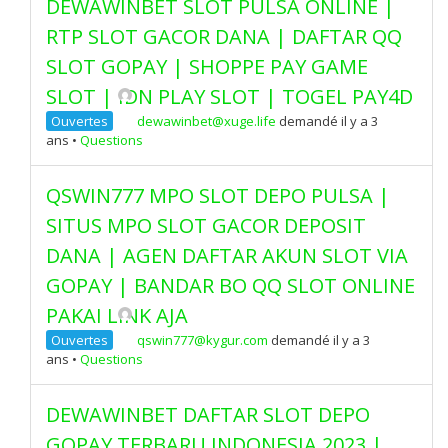
DEWAWINBET SLOT PULSA ONLINE |
RTP SLOT GACOR DANA | DAFTAR QQ
SLOT GOPAY | SHOPPE PAY GAME
SLOT | IDN PLAY SLOT | TOGEL PAY4D
Ouvertes
dewawinbet@xuge.life
demandé il y a 3
ans
•
Questions
QSWIN777 MPO SLOT DEPO PULSA |
SITUS MPO SLOT GACOR DEPOSIT
DANA | AGEN DAFTAR AKUN SLOT VIA
GOPAY | BANDAR BO QQ SLOT ONLINE
PAKAI LINK AJA
Ouvertes
qswin777@kygur.com
demandé il y a 3
ans
•
Questions
DEWAWINBET DAFTAR SLOT DEPO
GOPAY TERBARU INDONESIA 2023 |